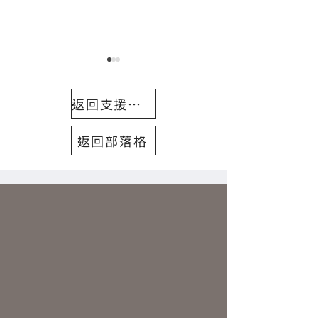
返回支援中心
返回部落格
共享回收車整新
購買指定車款搭贈進口安
全帽