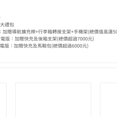
慶
件大禮包
：加贈導航擴充桿+行李箱轉接支架+手機架(總價值高達50
力版/雙電版：加贈快充及後箱支架(總價超過7000元)
力版/雙電版：加贈快充及馬鞍包(總價超過6000元)