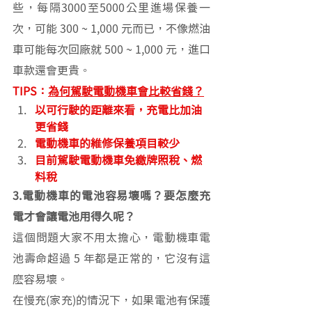
些，每隔3000至5000公里進場保養一
次，可能 300 ~ 1,000 元而已，不像燃油
車可能每次回廠就 500 ~ 1,000 元，進口
車款還會更貴。
TIPS：
為何駕駛電動機車會比較省錢？
以可行駛的距離來看，充電比加油
更省錢
電動機車的維修保養項目較少
目前駕駛電動機車免繳牌照稅、燃
料稅
3.電動機車的電池容易壞嗎？要怎麼充
電才會讓電池用得久呢？
這個問題大家不用太擔心，電動機車電
池壽命超過 5 年都是正常的，它沒有這
麽容易壞。
在慢充(家充)的情況下，如果電池有保護