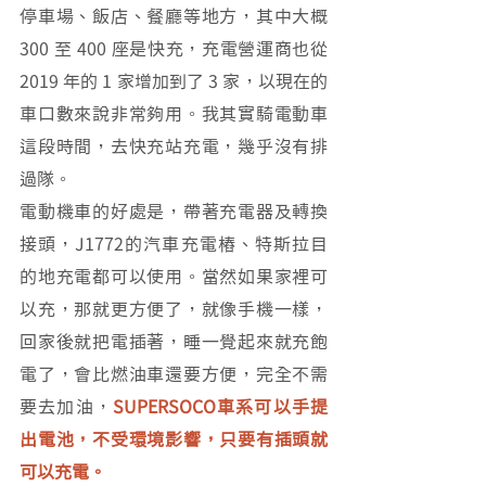
停車場、飯店、餐廳等地方，其中大概 
300 至 400 座是快充，充電營運商也從 
2019 年的 1 家增加到了 3 家，以現在的
車口數來說非常夠用。我其實騎電動車
這段時間，去快充站充電，幾乎沒有排
過隊。
電動機車的好處是，帶著充電器及轉換
接頭，J1772的汽車充電樁、特斯拉目
的地充電都可以使用。當然如果家裡可
以充，那就更方便了，就像手機一樣，
回家後就把電插著，睡一覺起來就充飽
電了，會比燃油車還要方便，完全不需
要去加油，
SUPERSOCO車系可以手提
出電池，不受環境影響，只要有插頭就
可以充電。