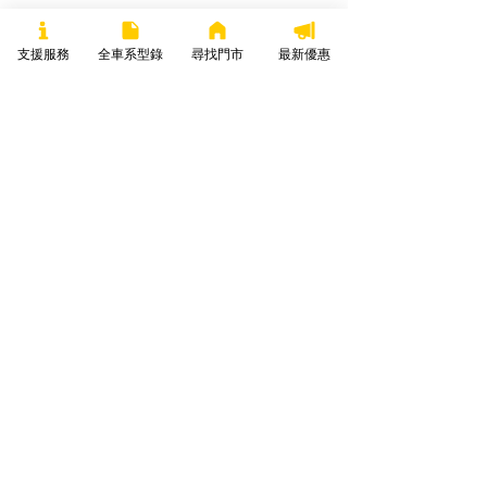
到一年200,000 台，電動機車越來越
多，也會讓充電站在營運上能夠賺得到
支援服務
全車系型錄
尋找門市
最新優惠
錢，讓充電樁的設置量跟著提升。
5.對正想買機車的人， 認為哪種生活型
態的人很適合早早改騎電動車呢？
有三種人很適合：家裡可以/容易充電的
人、喜歡嚐鮮的人、平常油錢很貴的
人。
家裡可以/容易充電的人：當油錢變
成電費的時候，會有「不再需要加
油」的感受，一回到家就充電、出
門電力就是滿的，既方便，整體下
來也比開燃油車省錢很多。