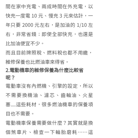
間在家中充電、兩成時間在外充電，以
快充一度電 10 元、慢充 3 元來估計，一
年只要 2000 元左右，是加油的 1/10 左
右，非常省錢；即使全部快充，也還是
比加油便宜不少。
而且目前牌照稅、燃料稅也都不用繳，
維修保養也比燃油車來得省。
2.電動機車的維修保養為什麼比較省
呢？
電動車沒有內燃機、引擎的設定，所以
不需要換機油、濾芯、齒輪油、火星
塞....這些耗材，很多燃油機車的保養項
目也不需要。
電動機車保養需要做什麼？其實就是換
個煞車片、檢查一下輪胎磨耗⋯⋯這