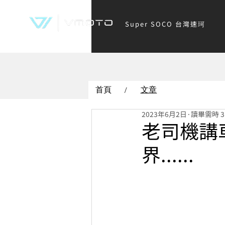
Super SOCO 台灣速珂
首頁
文章
/
2023年6月2日
讀畢需時 3
老司機講車V
界......