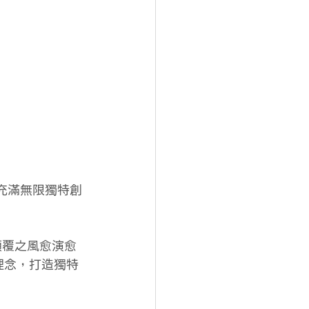
顛覆之風愈演愈
理念，打造獨特