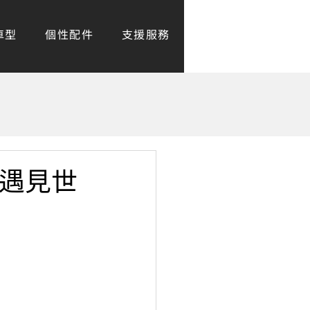
車型
個性配件
支援服務
尋找門市
O 遇見世