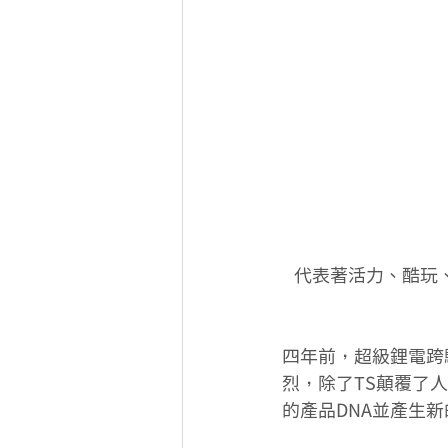
 代表著活力、酷玩、創造力的SUPER SOCO，不僅僅是一台車，它更是一個充滿無限獨特創
四年前，超級鋰電跨騎
烈，除了TS顛覆了
的產品DNA並產生新