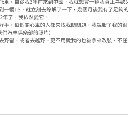
托車，自從我3年前來到中國，我就想買一輛我真正喜歡
到一輛TS，就立刻去瞭解了一下，幾個月後我有了足夠
經2年了，我依然愛它。
好手，每個關心車的人都來找我問問題，我說服了我的很
發我們汽車俱樂部的照片）
去野營，或者去越野。更不用說我的也被拿來改裝，不僅