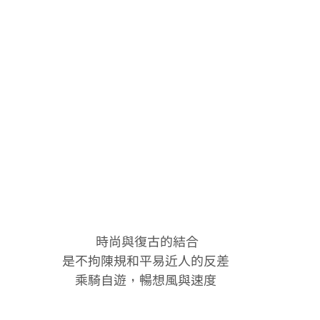
 時尚與復古的結合
是不拘陳規和平易近人的反差
乘騎自遊，暢想風與速度