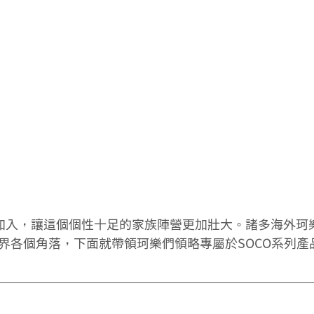
 的加入，讓這個個性十足的家族陣營更加壯大。諸多海外珂
亮相世界各個角落，下面就帶領珂樂們領略專屬於SOCO系列