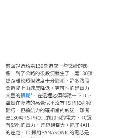
前面說過騎嘉130會造成一些微妙的影
響，到了公路的後段便發生了，嘉130雖
然距離較短但坡度十分陡峭，許多路段
會造成上山速度降低，更可怕的是電力
大量的
損耗*
，在這裡必須稱讚一下TC，
雖然在爬坡的感覺似乎沒有TS PRO那麼
輕巧，但續航力的確相當的威猛，離開
嘉130時TS PRO只剩19%的電力，TC還
有55%的電力，差距相當大，除了4AH
的差距，TC採用PANASONIC的電芯是