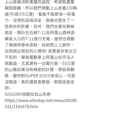
上山是最消耗電量的過程，希望能盡量
縮短距離，所以我們規劃上山走嘉130縣
道(可減少5公里)，看能不能節省一些電
力，沒想到這個決定，後面也發生了一
些奇妙的影響，另外，我們也事先聯絡
朋友，預計在石棹7-11及阿里山森林遊
樂區入口的7-11進行充電，當然也規劃
了幾個停車休息點，拍拍照上上廁所。
先說說出發前的心情吧! 其實是非常忐忑
不安的，畢竟電動車上阿里山似乎沒人
挑戰過，尤其還有一台電行車，55公里
的山路如果沒有精密的計算，很容易顧
路，雖然對SUPER SOCO有信心，可是
沒騎過，真的還是會緊張，那說走就走
吧~
GOGORO挑戰拉拉山失敗
https://www.ettoday.net/news/20180
331/1141678.htm