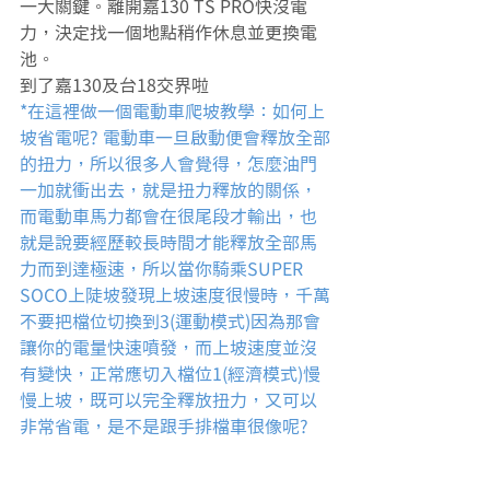
一大關鍵。離開嘉130 TS PRO快沒電
力，決定找一個地點稍作休息並更換電
池。
到了嘉130及台18交界啦
*在這裡做一個電動車爬坡教學：如何上
坡省電呢? 電動車一旦啟動便會釋放全部
的扭力，所以很多人會覺得，怎麼油門
一加就衝出去，就是扭力釋放的關係，
而電動車馬力都會在很尾段才輸出，也
就是說要經歷較長時間才能釋放全部馬
力而到達極速，所以當你騎乘SUPER 
SOCO上陡坡發現上坡速度很慢時，千萬
不要把檔位切換到3(運動模式)因為那會
讓你的電量快速噴發，而上坡速度並沒
有變快，正常應切入檔位1(經濟模式)慢
慢上坡，既可以完全釋放扭力，又可以
非常省電，是不是跟手排檔車很像呢?