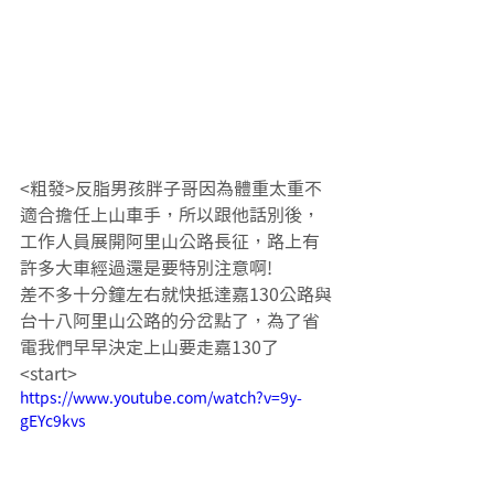
<粗發>反脂男孩胖子哥因為體重太重不
適合擔任上山車手，所以跟他話別後，
工作人員展開阿里山公路長征，路上有
許多大車經過還是要特別注意啊!
差不多十分鐘左右就快抵達嘉130公路與
台十八阿里山公路的分岔點了，為了省
電我們早早決定上山要走嘉130了
<start>
https://www.youtube.com/watch?v=9y-
gEYc9kvs