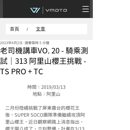
首頁
文章
/
2023年6月2日
讀畢需時 5 分鐘
老司機講車VO. 20 - 騎乘測
試｜313 阿里山櫻王挑戰 -
TS PRO + TC
時間：2019/03/13
地點：阿里山
二月份陸續挑戰了屏東霧台的櫻花王
後，SUPER SOCO團隊準備繼續攻頂阿
里山櫻王，近日觀察網路上消息指出，
櫻王開八成了，立刻整備，計畫在3/13