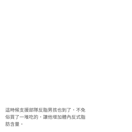
這時候支援部隊反脂男孩也到了，不免
俗買了一堆吃的，讓他增加體內反式脂
肪含量。