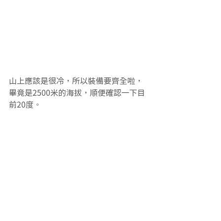
山上應該是很冷，所以裝備要齊全啦，
畢竟是2500米的海拔，順便確認一下目
前20度。