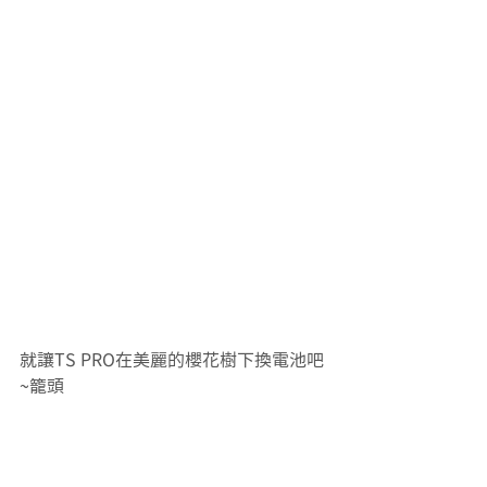
就讓TS PRO在美麗的櫻花樹下換電池吧
~籠頭