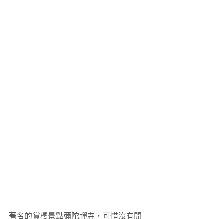
著名的賞櫻景點彌陀禪寺，可惜沒有開