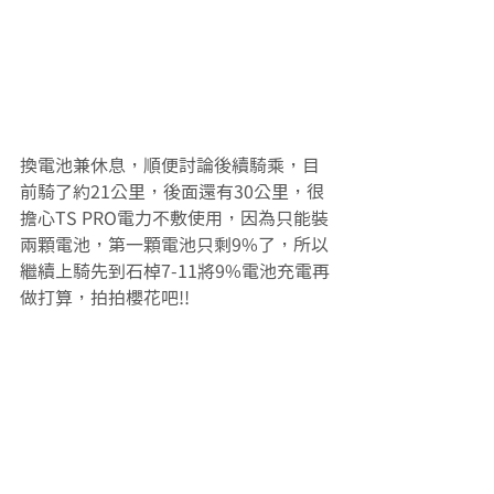
換電池兼休息，順便討論後續騎乘，目
前騎了約21公里，後面還有30公里，很
擔心TS PRO電力不敷使用，因為只能裝
兩顆電池，第一顆電池只剩9%了，所以
繼續上騎先到石棹7-11將9%電池充電再
做打算，拍拍櫻花吧!!