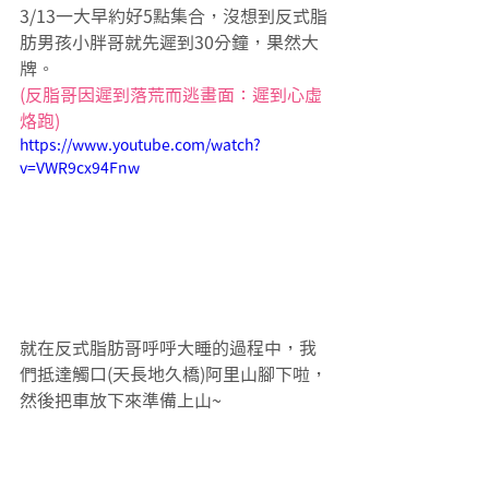
3/13一大早約好5點集合，沒想到反式脂
肪男孩小胖哥就先遲到30分鐘，果然大
牌。
(反脂哥因遲到落荒而逃畫面：遲到心虛
烙跑)
https://www.youtube.com/watch?
v=VWR9cx94Fnw
就在反式脂肪哥呼呼大睡的過程中，我
們抵達觸口(天長地久橋)阿里山腳下啦，
然後把車放下來準備上山~