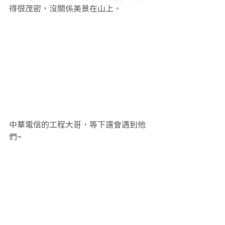
得很茂密，沒關係美景在山上。
中華電信的工程大哥，等下還會遇到他
們~