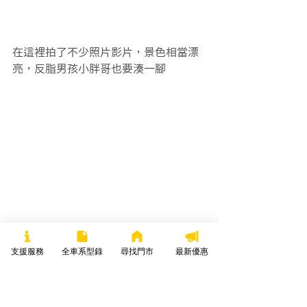
在這裡拍了不少照片影片，景色相當漂
亮，反脂男孩小胖哥也要湊一腳
支援服務
全車系型錄
尋找門市
最新優惠