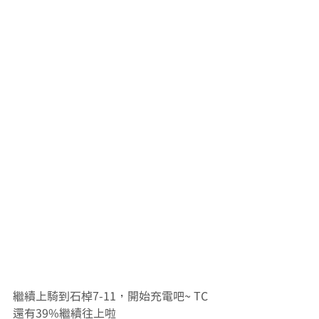
繼續上騎到石棹7-11，開始充電吧~ TC
還有39%繼續往上啦