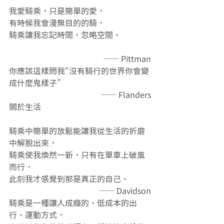
我愛騎乘，只是簡單的愛，
有時候我會漫無目的的騎，
騎乘讓我忘記時間，忽略空間。               
 —— Pittman
你應該這樣問我“沒有騎行的世界你會變
成什麼鬼樣子”
—— Flanders
關於生活
騎乘中簡單的放鬆能讓我從生活的折磨
中解脫出來，
騎乘使我煥然一新，只有在單車上破風
而行，
此刻我才感覺到那是真正的自己。
—— Davidson
騎乘是一種讓人成癮的、低成本的出
行、運動方式，