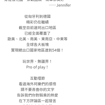
——Jennifer
從匈牙利到德國
精彩仍在繼續
截至目前速珂出口地區
已經全面覆蓋了
歐美、北美、南美、東南亞、中東等
全球各大板塊
實現總出口國家地區達到54個！
玩世界，無疆界！
Pro of play！
互動環節
看過海外珂樂們的感悟
請不要吝嗇你的文字
告訴我們你對騎乘的熱愛
在下方評論區一起發言