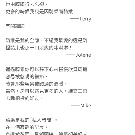
也由騎騎行去忘卻，
更多的時候我只是因騎乘而騎乘。
——Terry
有關細節
騎乘是我的全部，不過我最愛的還是騎
程結束後那一口涼爽的冰淇淋！
——Jolene
通過騎乘你可以靜下心來慢慢欣賞周遭
容易被忽視的細節，
體會那些容易被錯過的溫暖。
當然，還可以遇見更多的人，結交三兩
志趣相投的好友。
——Mike
騎乘是我的“私人時間”。
在一個寂靜的早晨，
身邊被花園、景觀圍繞，簡單卻美好。