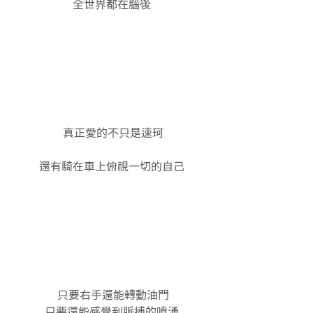
全世界都在腦後
 真正愛的不只是速珂
還有騎在車上俯視一切的自己
 只要右手還能轉動油門
只要還能感覺到脈搏的噴湧