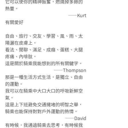
它可以使你的精神振奮，燃燒掉多餘的
熱量。
——Kurt
有關愛好
自由、旅行、交友、學習、風、雨、太
陽灑在皮膚上。
看法、閒聊、滿足、成癮、蛋糕、大腿
疼痛、內啡肽，
這是關於騎乘我能想到的所有關鍵字。
——Thompson
那是一種生活方式生活，是獨立、自由
的運動。
我可以在騎乘中大口大口的呼吸新鮮空
氣。
這是上下班避免交通擁堵的明智之舉，
騎乘也能保持對對戶外運動的熱情。
——David
有時候，我通過騎乘去思考，有時候我