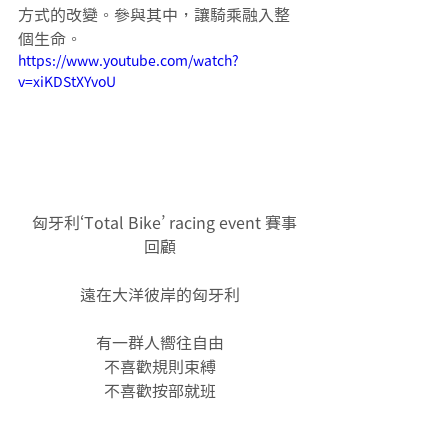
方式的改變。參與其中，讓騎乘融入整
個生命。
https://www.youtube.com/watch?
v=xiKDStXYvoU
  匈牙利‘Total Bike’ racing event 賽事
回顧
遠在大洋彼岸的匈牙利
有一群人嚮往自由
不喜歡規則束縛
不喜歡按部就班