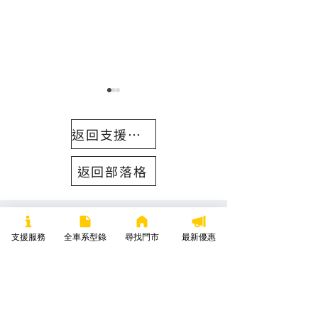
返回支援中心
返回部落格
初老騎士電動機車環島(下)
<初老騎士> 人
是第一次騎電動車
集)
支援服務
全車系型錄
尋找門市
最新優惠