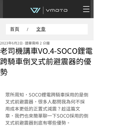
首頁
文章
/
2023年6月2日
讀畢需時 2 分鐘
老司機講車VO.4-SOCO鋰電
跨騎車倒叉式前避震器的優
勢
眾所周知，SOCO鋰電跨騎車採用的是倒
叉式前避震器，很多人都問我為何不採
用成本更低的正置式減震？趁這篇文
章，我們也來簡單聊一下SOCO採用的倒
叉式前避震器到底有哪些優勢。