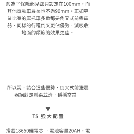
般為了保險起見都只設定在100mm，而
其他電動車最長也不過90mm。正如專
業比賽的摩托車多數都是倒叉式前避震
器，同樣的行程倒叉更佔優勢，減吸收
地面的顛簸的效果更佳。
所以說，結合這些優勢，倒叉式前避震
器絕對是剛柔並濟，穩穩當當！
▼
TS  強 大 配 置
搭載18650鋰電芯 ，電池容量20AH，電