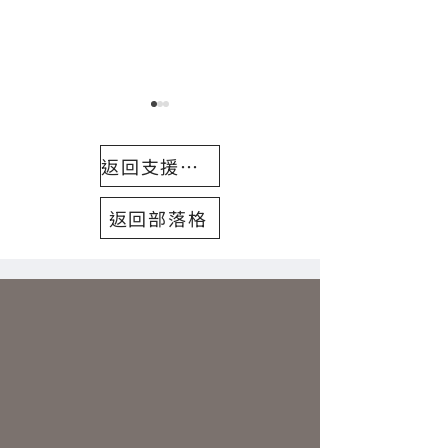
返回支援中心
返回部落格
關於電動摩托車的5個迷思
老司機：勇敢走
與解答
戰那瑪夏螢火蟲