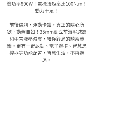
機功率800W！電機扭矩高達100N.m！
動力十足！
前後碟刹，浮動卡鉗。真正的隨心所
欲，動靜自如！35mm倒立前液壓減震
和中置液壓減震，給你舒適的騎乘體
驗。更有一鍵啟動、電子邊撐、智慧遙
控器等功能配置，智慧生活，不再遙
遠。