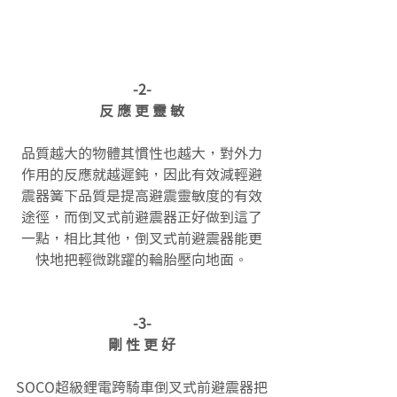
-2-
反 應 更 靈 敏
品質越大的物體其慣性也越大，對外力
作用的反應就越遲鈍，因此有效減輕避
震器簧下品質是提高避震靈敏度的有效
途徑，而倒叉式前避震器正好做到這了
一點，相比其他，倒叉式前避震器能更
快地把輕微跳躍的輪胎壓向地面。
-3-
剛 性 更 好
SOCO超級鋰電跨騎車倒叉式前避震器把