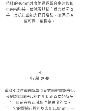
粗壯的46mm外套筒通過鋁合金連板和
車架相聯接，使減震器橫向受力狀況改
善，其抗扭曲能力極具增強，確保操控
更可靠、更穩定。
-4-
行 程 更 長
當SOCO鋰電跨騎車倒叉式前避震器在比
較劇烈跳躍時起的作用比正置式好得多
了，目前在與正減相同總長度的情況
下，它的壓縮行程可以去到110mm，一