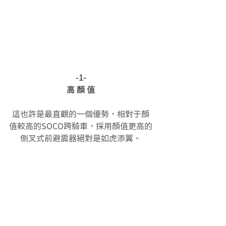
-1-
高 顏 值
這也許是最直觀的一個優勢，相對于顏
值較高的SOCO跨騎車，採用顏值更高的
倒叉式前避震器絕對是如虎添翼。