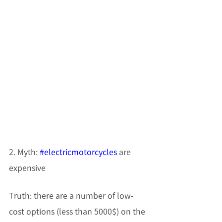
2. Myth: 
#electricmotorcycles
 are 
expensive
Truth: there are a number of low-
cost options (less than 5000$) on the 