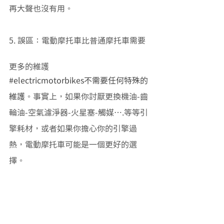
再大聲也沒有用。
5. 誤區：電動摩托車比普通摩托車需要
更多的維護 
#electricmotorbikes不需要任何特殊的
維護
。事實上，如果你討厭更換機油-齒
輪油-空氣濾淨器-火星塞-觸媒….等等引
擎耗材，或者如果你擔心你的引擎過
熱，電動摩托車可能是一個更好的選
擇。 