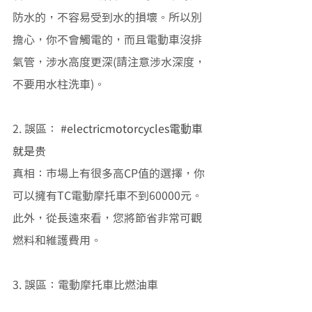
防水的，不容易受到水的損壞。所以別
擔心，你不會觸電的，而且電動車沒排
氣管，涉水高度更深(請注意涉水深度，
不要用水柱洗車)。 
2. 誤區： 
#electricmotorcycles電動車
就是贵
真相：市場上有很多高CP值的選擇，你
可以擁有TC電動摩托車不到60000元。
此外，從長遠來看，您將節省非常可觀
燃料和維護費用。
3. 誤區：電動摩托車比燃油車