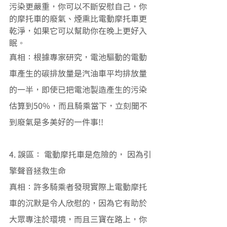
污染更嚴重，你可以不斷安慰自己，你
的摩托車的廢氣、煙熏比電動摩托車更
乾淨，如果它可以幫助你在晚上更好入
眠。 
真相：根據專家研究，電池驅動的電動
車產生的碳排放量是汽油車平均排放量
的一半，即使已把電池製造產生的污染
估算到50%，而且騎乘當下，立刻聞不
到廢氣是多美好的一件事!! 
4. 誤區： 電動摩托車是危險的， 因為引
擎聲音拯救生命 
真相：許多騎乘者發現實際上電動摩托
車的沉默是令人欣慰的，因為它有助於
大眾專注於環境，而且三寶在路上，你