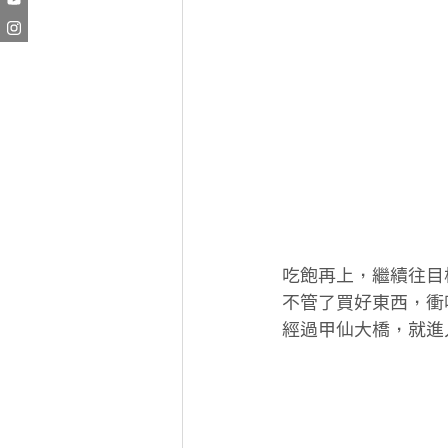
吃飽再上，繼續往目
不管了買好東西，衝
經過甲仙大橋，就進