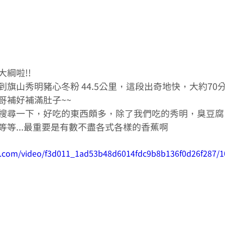
綱啦!!
旗山秀明豬心冬粉 44.5公里，這段出奇地快，大約70
哥補好補滿肚子~~
搜尋一下，好吃的東西頗多，除了我們吃的秀明，臭豆腐
等等...最重要是有數不盡各式各樣的香蕉啊
tic.com/video/f3d011_1ad53b48d6014fdc9b8b136f0d26f287/