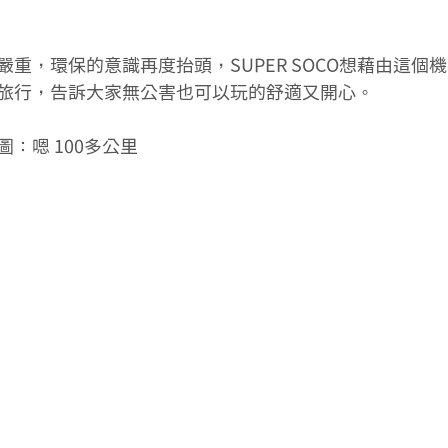
重，環保的意識再度抬頭，SUPER SOCO想藉由這個
旅行，告訴大家無公害也可以玩的舒適又開心。
：嗯 100多公里