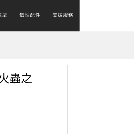
車型
個性配件
支援服務
尋找門市
火蟲之