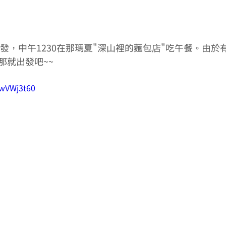
出發，中午1230在那瑪夏"深山裡的麵包店"吃午餐。由
那就出發吧~~
WwVWj3t60