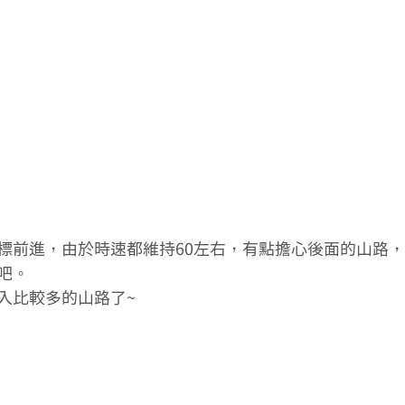
標前進，由於時速都維持60左右，有點擔心後面的山路
吧。
入比較多的山路了~