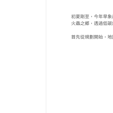
初夏剛至，今年旱象嚴
火蟲之鄉，透過低碳
首先從規劃開始，地圖