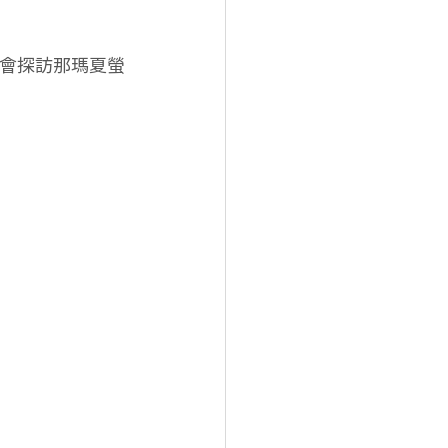
機會探訪那瑪夏螢