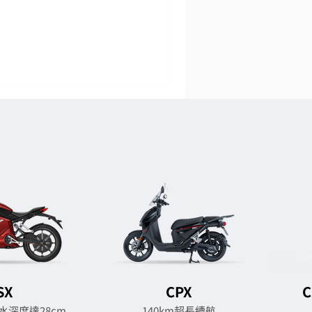
SX
CPX
C
涉水深度達28cm
140km超長續航