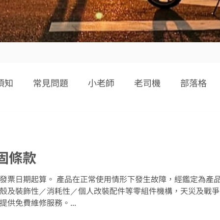
須知
常見問題
小老師
老司機
部落格
保固條款
發票日期起算。 產品在正常使用情形下發生故障，經鑑定為產
殼及裝飾性／消耗性／個人改裝配件等零組件機構，天災及戰爭
供免費維修服務。...